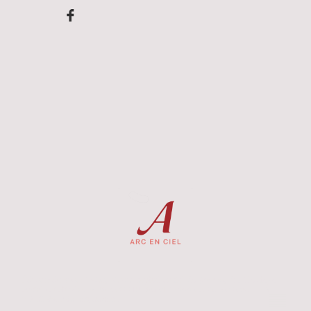
Éditeur du site
: JIVAC, SAS au capital social de 5.000€, dont le siège
social est situé au 8 IMPASSE DUMONT 14000 CAEN. RCS Caen – N°
SIRET
831 284 419 00015
.