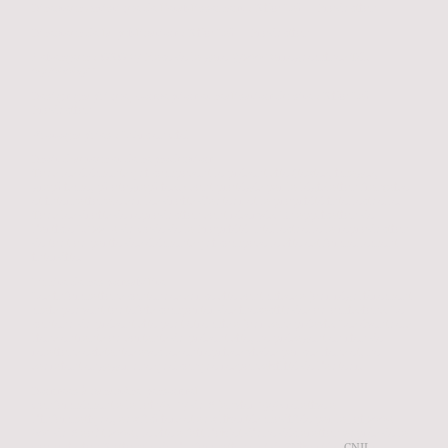
Directeur Artistique de l'établissement
: Niko Lah - Production
Directeur de la publication
: Niko Lah - Production
Hébergeur
:IONOS 7 Place de la gare 57200 Sarreguemines Tél.
0970808911
Design graphique, Conception et réalisation du site
: Niko Lah -
Production
Photographies
: L'Arc en Ciel
Droit d’auteur et de reproduction
Tous les éléments qui composent le présent site (textes, images,
graphisme, photographies..) sont protégés par la législation française
et internationale sur les droits d’auteur et la propriété intellectuelle.
Tous les droits de reproduction sont réservés. En application de
l’article L.122-4 du Code de la Propriété Intellectuelle la reproduction
de tout ou partie des éléments qui compose le site est formellement
interdite.
Limite de responsabilité
Les informations contenues sur ce site sont mises à jour régulièrement
mais peuvent toutefois comporter des inexactitudes ou omissions. Le
contenu du présent site peut être mis à jour sans préavis. Les éventuels
liens entrants ou sortants du présent site, ne présagent en rien de
relations existantes avec les entreprises visées par ces liens et, ne
sauraient engager une quelconque responsabilité de l’auteur.
Données à caractère personnel
Conformément à la loi 78-17 du 6 janvier 1978 relative à
l’informatique, aux fichiers et aux libertés modifiée par la loi 2004-
801 du 6 août 2004, le site a fait l’objet d’une déclaration auprès de la
Commission Nationale de l’Informatique et des Libertés (
CNIL
).